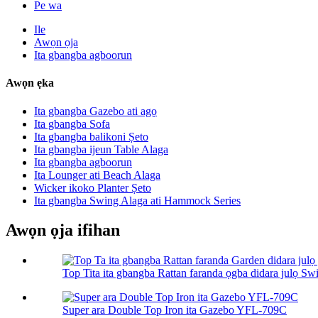
Pe wa
Ile
Awọn ọja
Ita gbangba agboorun
Awọn ẹka
Ita gbangba Gazebo ati agọ
Ita gbangba Sofa
Ita gbangba balikoni Ṣeto
Ita gbangba ijeun Table Alaga
Ita gbangba agboorun
Ita Lounger ati Beach Alaga
Wicker ikoko Planter Ṣeto
Ita gbangba Swing Alaga ati Hammock Series
Awọn ọja ifihan
Top Tita ita gbangba Rattan faranda ọgba didara julọ Swi
Super ara Double Top Iron ita Gazebo YFL-709C