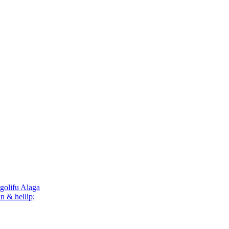
n & hellip;