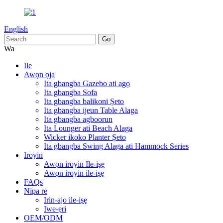
English
Wa
Ile
Awọn ọja
Ita gbangba Gazebo ati agọ
Ita gbangba Sofa
Ita gbangba balikoni Ṣeto
Ita gbangba ijeun Table Alaga
Ita gbangba agboorun
Ita Lounger ati Beach Alaga
Wicker ikoko Planter Ṣeto
Ita gbangba Swing Alaga ati Hammock Series
Iroyin
Awọn iroyin Ile-iṣẹ
Awọn iroyin ile-iṣẹ
FAQs
Nipa re
Irin-ajo ile-iṣẹ
Iwe-ẹri
OEM/ODM