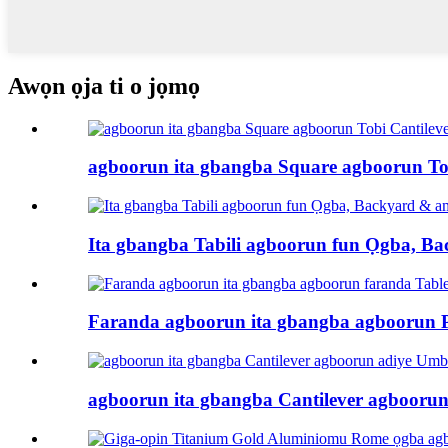
Awọn ọja ti o jọmọ
agboorun ita gbangba Square agboorun Tobi
Ita gbangba Tabili agboorun fun Ọgba, Bac
Faranda agboorun ita gbangba agboorun Pa
agboorun ita gbangba Cantilever agboorun