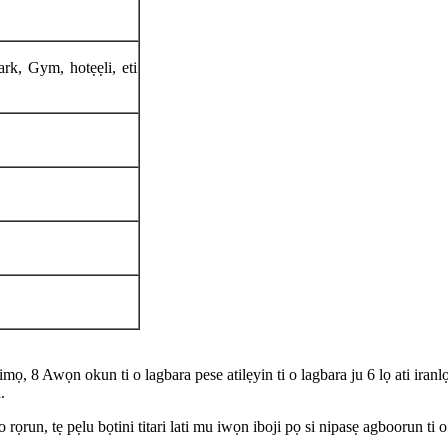
Park, Gym, hotẹẹli, eti
imọ, 8 Awọn okun ti o lagbara pese atilẹyin ti o lagbara ju 6 lọ ati iran
.
 rọrun, tẹ pẹlu bọtini titari lati mu iwọn iboji pọ si nipasẹ agboorun ti