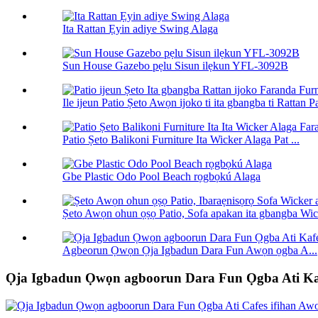
Ita Rattan Ẹyin adiye Swing Alaga
Sun House Gazebo pẹlu Sisun ilẹkun YFL-3092B
Ile ijeun Patio Ṣeto Awọn ijoko ti ita gbangba ti Rattan Pa
Patio Ṣeto Balikoni Furniture Ita Wicker Alaga Pat ...
Gbe Plastic Odo Pool Beach rọgbọkú Alaga
Ṣeto Awọn ohun ọṣọ Patio, Sofa apakan ita gbangba W
Agbeorun Ọwọn Ọja Igbadun Dara Fun Awọn ọgba A...
Ọja Igbadun Ọwọn agboorun Dara Fun Ọgba Ati Ka