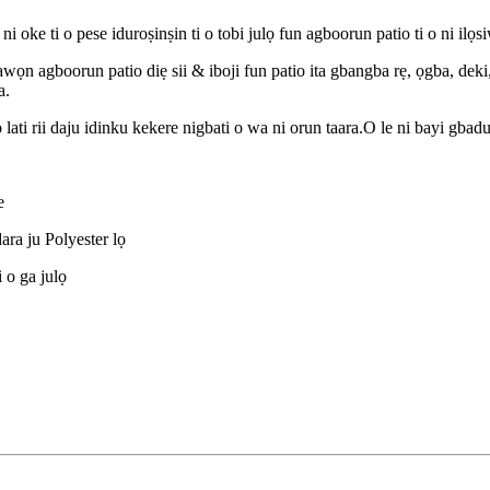
i oke ti o pese iduroṣinṣin ti o tobi julọ fun agboorun patio ti o ni ilọsi
 awọn agboorun patio diẹ sii & iboji fun patio ita gbangba rẹ, ọgba, de
a.
lati rii daju idinku kekere nigbati o wa ni orun taara.O le ni bayi gba
e
ara ju Polyester lọ
i o ga julọ