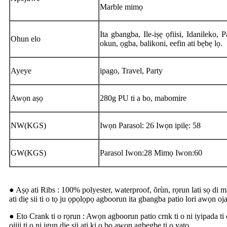
Marble mimọ
Ita gbangba, Ile-iṣẹ ọfiisi, Idanileko, 
Ohun elo
okun, ọgba, balikoni, eefin ati bẹbẹ lọ.
Ayeye
ipago, Travel, Party
Awọn aṣọ
280g PU ti a bo, mabomire
NW(KGS)
Iwọn Parasol: 26 Iwọn ipilẹ: 58
GW(KGS)
Parasol Iwon:28 Mimọ Iwon:60
● Aṣọ ati Ribs : 100% polyester, waterproof, õrùn, rọrun lati sọ di m
ati diẹ sii ti o tọ ju ọpọlọpọ agboorun ita gbangba patio lori awọn oja
● Eto Crank ti o rọrun : Awọn agboorun patio crnk ti o ni iyipada ti o
ojiji ti o ni igun diẹ sii ati ki o bo awọn agbegbe ti o yatọ.